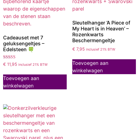
Sleutelhanger ‘A Piece of
My Heart is in Heaven’ –
Rozenkwarts
Cadeauset met 7
Beschermengeltje
geluksengeltjes –
Edelsteen 🍀
€
7,95
inclusief 21% BTW
Toevoegen aan
Gewaardeerd
€
11,95
inclusief 21% BTW
5.00
winkelwagen
uit 5
Toevoegen aan
winkelwagen