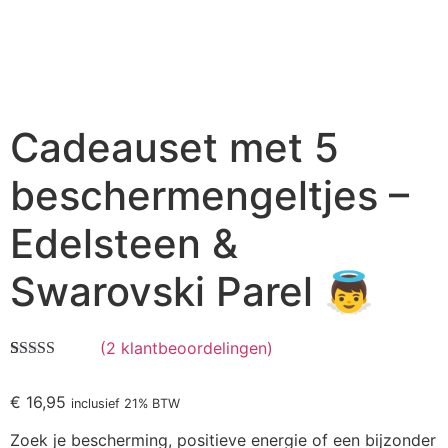
Cadeauset met 5
beschermengeltjes –
Edelsteen &
Swarovski Parel 👼
(
2
klantbeoordelingen)
Gewaardeerd
2
5.00
op 5
€
16,95
gebaseerd op
inclusief 21% BTW
klant
waarderingen
Zoek je bescherming, positieve energie of een bijzonder