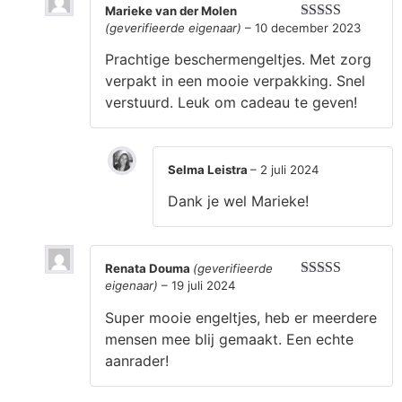
Marieke van der Molen
(geverifieerde eigenaar)
–
10 december 2023
Gewaardeerd
5
uit 5
Prachtige beschermengeltjes. Met zorg
verpakt in een mooie verpakking. Snel
verstuurd. Leuk om cadeau te geven!
Selma Leistra
–
2 juli 2024
Dank je wel Marieke!
Renata Douma
(geverifieerde
eigenaar)
–
19 juli 2024
Gewaardeerd
5
uit 5
Super mooie engeltjes, heb er meerdere
mensen mee blij gemaakt. Een echte
aanrader!